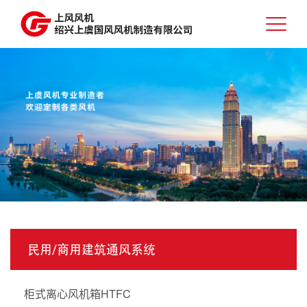
民用/商用建筑通风系统
柜式离心风机箱HTFC