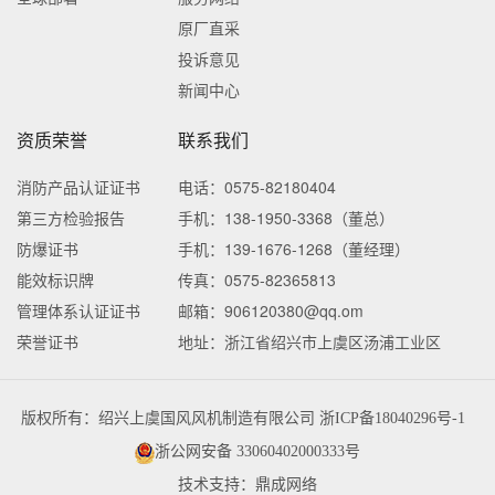
原厂直采
投诉意见
新闻中心
资质荣誉
联系我们
消防产品认证证书
电话：0575-82180404
第三方检验报告
手机：138-1950-3368（董总）
防爆证书
手机：139-1676-1268（董经理）
能效标识牌
传真：0575-82365813
管理体系认证证书
邮箱：906120380@qq.om
荣誉证书
地址：浙江省绍兴市上虞区汤浦工业区
版权所有：绍兴上虞国风风机制造有限公司
浙ICP备18040296号-1
浙公网安备 33060402000333号
技术支持：鼎成网络