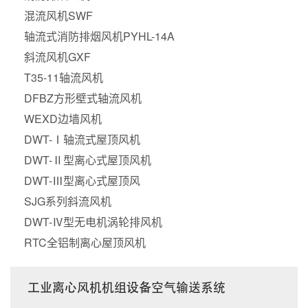
混流风机SWF
轴流式消防排烟风机PYHL-14A
斜流风机GXF
T35-11轴流风机
DFBZ方形壁式轴流风机
WEXD边墙风机
DWT-Ⅰ轴流式屋顶风机
DWT-Ⅱ型离心式屋顶风机
DWT-Ⅲ型离心式屋顶风
SJG系列斜流风机
DWT-Ⅳ型无电机涡轮排风机
RTC全铝制离心屋顶风机
工业离心风机机组设备空气输送系统