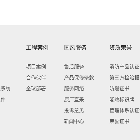
工程案例
国风服务
资质荣誉
项目案例
售后服务
消防产品认证
合作伙伴
产品保修条款
第三方检验报
送系统
全球部署
服务网络
防爆证书
配件
原厂直采
能效标识牌
投诉意见
管理体系认证
新闻中心
荣誉证书