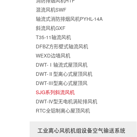
消防排烟风机HTF
混流风机SWF
轴流式消防排烟风机PYHL-14A
斜流风机GXF
T35-11轴流风机
DFBZ方形壁式轴流风机
WEXD边墙风机
DWT-Ⅰ轴流式屋顶风机
DWT-Ⅱ型离心式屋顶风机
DWT-Ⅲ型离心式屋顶风
SJG系列斜流风机
DWT-Ⅳ型无电机涡轮排风机
RTC全铝制离心屋顶风机
工业离心风机机组设备空气输送系统