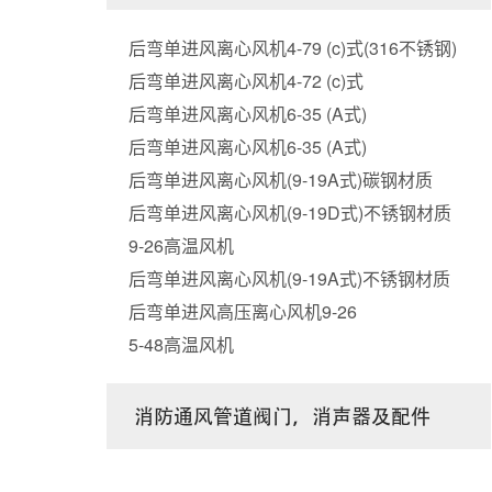
后弯单进风离心风机4-79 (c)式(316不锈钢)
后弯单进风离心风机4-72 (c)式
后弯单进风离心风机6-35 (A式)
后弯单进风离心风机6-35 (A式)
后弯单进风离心风机(9-19A式)碳钢材质
后弯单进风离心风机(9-19D式)不锈钢材质
9-26高温风机
后弯单进风离心风机(9-19A式)不锈钢材质
后弯单进风高压离心风机9-26
5-48高温风机
消防通风管道阀门，消声器及配件