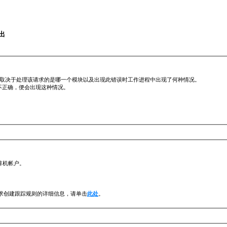
退出
原因取决于处理该请求的是哪一个模块以及出现此错误时工作进程中出现了何种情况。
限设置不正确，便会出现这种情况。
计算机帐户。
请求创建跟踪规则的详细信息，请单击
此处
。