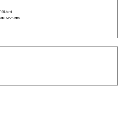
P25.html
ct\FKP25.html