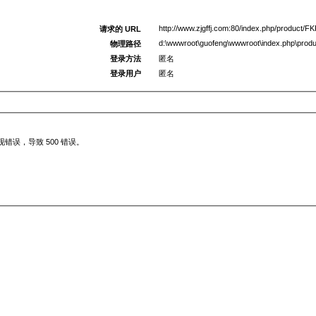
http://www.zjgffj.com:80/index.php/product/FK
请求的 URL
d:\wwwroot\guofeng\wwwroot\index.php\produ
物理路径
登录方法
匿名
登录用户
匿名
误，导致 500 错误。