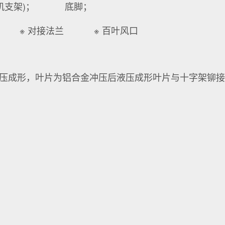
机支架)；
底脚；
※ 对接法兰
※ 百叶风口
，液压成形，叶片为铝合金冲压后液压成形叶片与十字架铆