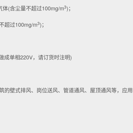
3
(含尘量不超过100mg/m
)；
3
过100mg/m
)；
可做成单相220V，请订货时注明)
建筑的壁式排风、岗位送风、管道通风、屋顶通风等，应