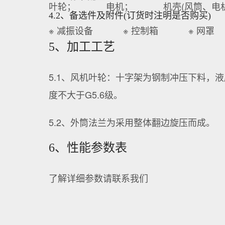
叶轮；
电机；
机壳(风筒、电
4.2、备选件及附件(订货时注明是否购买)
※ 减振设备
※ 控制箱
※ 网罩
5、加工工艺
5.1、风机叶轮：十字架为钢制冲压下料
度不大于G5.6级。
5.2、外筒法兰为采用整体翻边旋压而成。
6、性能参数表
了解详细参数请联系我们