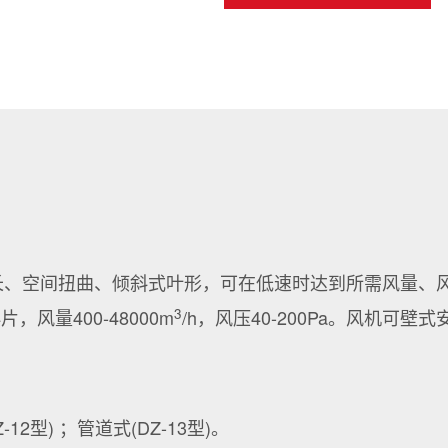
弦长、空间扭曲、倾斜式叶形，可在低速时达到所需风量
3
风量400-48000m
/h，风压40-200Pa。风机可
12型) ；管道式(DZ-13型)。