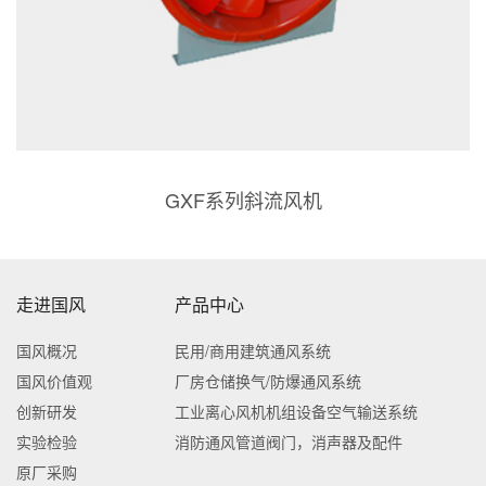
GXF系列斜流风机
走进国风
产品中心
国风概况
民用/商用建筑通风系统
国风价值观
厂房仓储换气/防爆通风系统
创新研发
工业离心风机机组设备空气输送系统
实验检验
消防通风管道阀门，消声器及配件
原厂采购