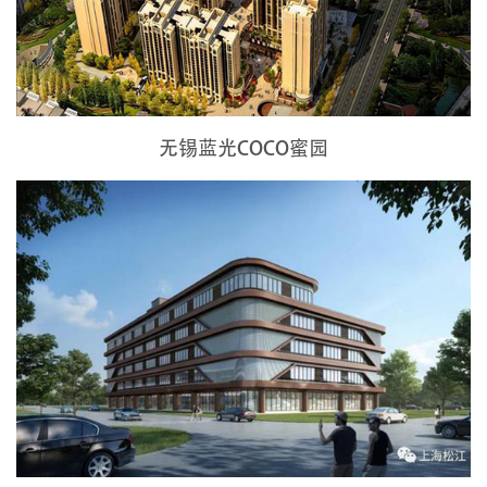
无锡蓝光COCO蜜园